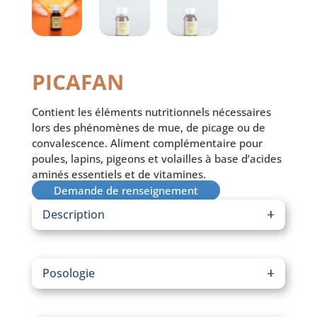
PICAFAN
Contient les éléments nutritionnels nécessaires
lors des phénomènes de mue, de picage ou de
convalescence. Aliment complémentaire pour
poules, lapins, pigeons et volailles à base d’acides
aminés essentiels et de vitamines.
Demande de renseignement
Description
Aliment complémentaire pour volailles, lapins et
pigeons à base d’acides aminés essentiels et de
Posologie
vitamines.
PICAFAN
contient les éléments nutritionnels
UTILISATION
: Mélanger 5 ml dans 2 litres d’eau