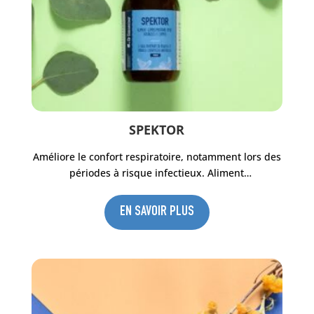
isoleucine) : 400 mg ; Substances aromatiques :
glycine 40000 mg, L-leucine 800 mg.
CONSTITUANTS ANALYTIQUES (%)
: Humidité 85
%, Matières grasses brutes 0,25 %, Protéines
brutes 5,1 %, Cellulose brute 0,1 %, Cendres
brutes 3 %, Calcium 885 mg/kg, Sodium 1,25 %,
Phosphore 3,5 mg/kg, Magnésium 140 mg/kg,
Lysine 0,3 %, Méthionine 0,05%.
SPEKTOR
Améliore le confort respiratoire, notamment lors des
périodes à risque infectieux. Aliment
complémentaire pour poules, pigeons, lapins et
volailles à base d’extraits de plantes et d’huiles
EN SAVOIR PLUS
essentielles naturelles. Utilisable en Agriculture
Biologique.