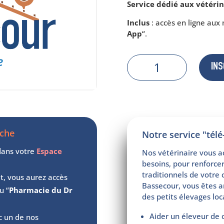
Service dédié aux vétérin
Inclus
: accès en ligne aux
App
“.
quantité
INS
de
Téléexpertise
illimitée
1
mois
che
Notre service "télé
 dans votre
Espace
Nos vétérinaire vous a
besoins, pour renforcer
traditionnels de votre c
it, vous aurez accès
Bassecour, vous êtes a
u “
Pharmacie du Dr
des petits élevages loc
Aider un éleveur de 
c un de nos