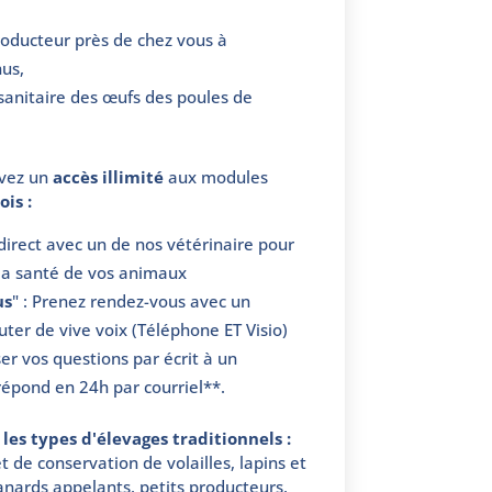
producteur près de chez vous à
us,
 sanitaire des œufs des poules de
avez un
accès illimité
aux modules
is :
 direct avec un de nos vétérinaire pour
 la santé de vos animaux
us
" : Prenez rendez-vous avec un
uter de vive voix (Téléphone ET Visio)
ser vos questions par écrit à un
 répond en 24h par courriel**.
les types d'élevages traditionnels :
t de conservation de volailles, lapins et
anards appelants, petits producteurs,