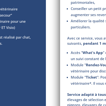
patrimoniales,
Conseiller un petit 
vétérinaire
augmenter ses reven
secour”
Améliorer la qualité
inaire pour une
particuliers.
 ET Visio)
t réalisé par chat,
Avec ce service, vous 
s.
suivants,
pendant 1 mo
Accès "
What's App
"
un suivi constant de
Module "
Rendez-Vo
vétérinaire pour disc
Module "
Ticket
": Po
vétérinaire*. Il vous
Service adapté à tous 
élevages de sélection e
pigeons, élevages de c